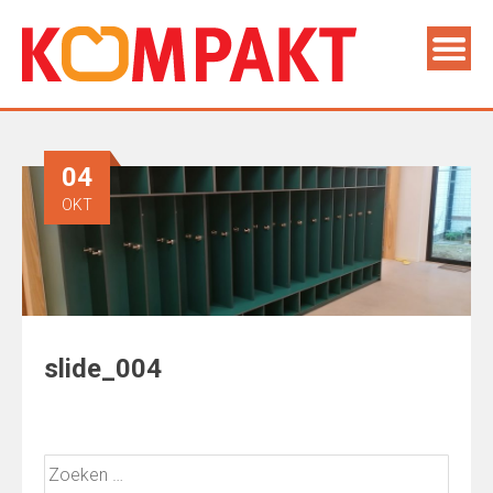
04
OKT
slide_004
Zoeken
naar: