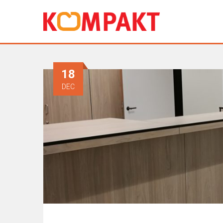
18
DEC