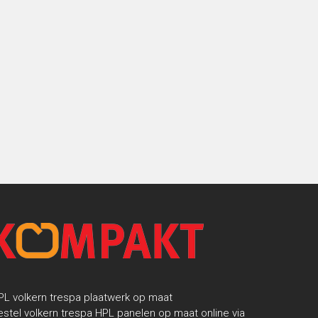
PL volkern trespa plaatwerk op maat
estel volkern trespa HPL panelen op maat online via