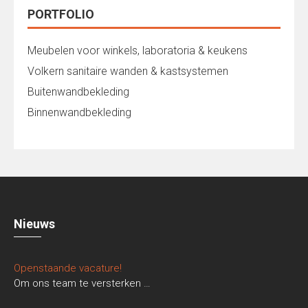
PORTFOLIO
Meubelen voor winkels, laboratoria & keukens
Volkern sanitaire wanden & kastsystemen
Buitenwandbekleding
Binnenwandbekleding
Nieuws
Openstaande vacature!
Om ons team te versterken
…