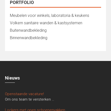
PORTFOLIO
Meubelen voor winkels, laboratoria & keukens
Volkern sanitaire wanden & kastsystemen
Buitenwandbekleding
Binnenwandbekleding
Nieuws
Openstaande vacature!
Om ons team te versterken
…
Lockers met open schoenenvakken