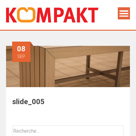
08
SEP
slide_005
Rechercher :