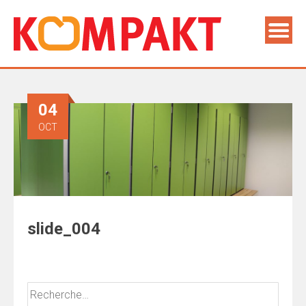
04
OCT
slide_004
Rechercher :